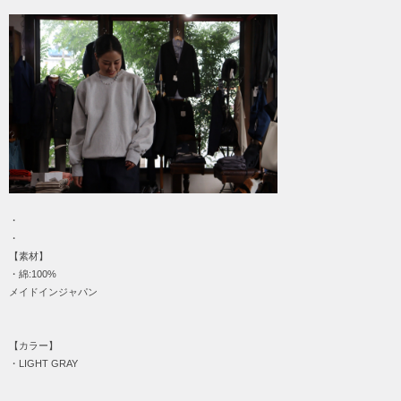
・
・
【素材】
・綿:100%
メイドインジャパン
【カラー】
・LIGHT GRAY