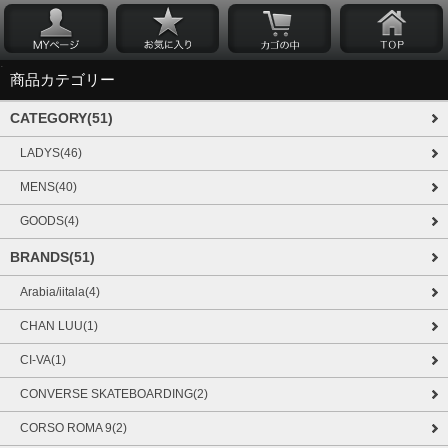
商品カテゴリー
CATEGORY(51)
LADYS(46)
MENS(40)
GOODS(4)
BRANDS(51)
Arabia/iitala(4)
CHAN LUU(1)
CI-VA(1)
CONVERSE SKATEBOARDING(2)
CORSO ROMA 9(2)