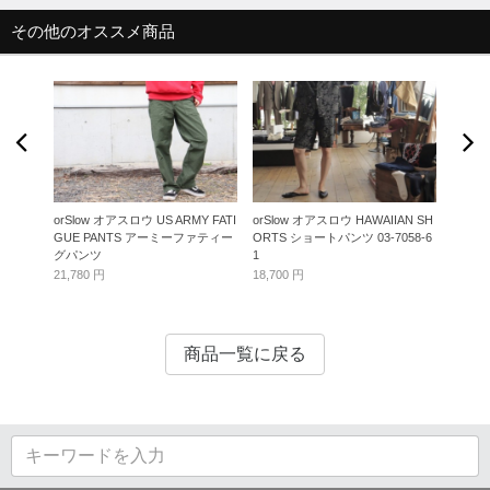
その他のオススメ商品
 BROW
orSlow オアスロウ US ARMY FATI
orSlow オアスロウ HAWAIIAN SH
orSlo
40-53
GUE PANTS アーミーファティー
ORTS ショートパンツ 03-7058-6
E FLO
グパンツ
1
ス
21,780 円
18,700 円
36,300
商品一覧に戻る