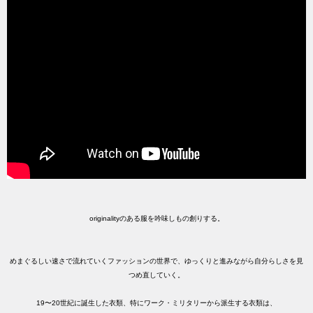
originalityのある服を吟味しもの創りする。
めまぐるしい速さで流れていくファッションの世界で、ゆっくりと進みながら自分らしさを見
つめ直していく。
19〜20世紀に誕生した衣類、特にワーク・ミリタリーから派生する衣類は、