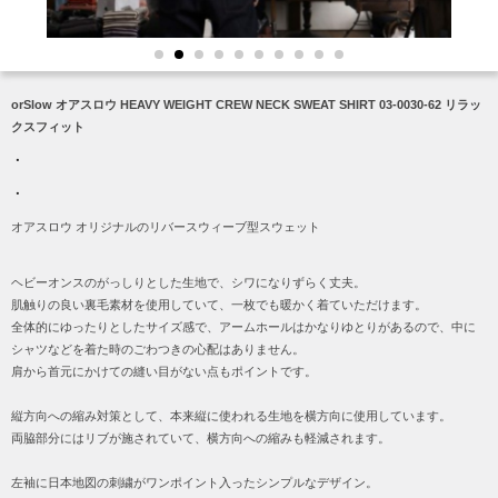
1
2
3
4
5
6
7
8
9
10
orSlow オアスロウ HEAVY WEIGHT CREW NECK SWEAT SHIRT 03-0030-62
リラッ
クスフィット
・
・
オアスロウ オリジナルの
リバースウィーブ型スウェット
ヘビーオンスのがっしりとした生地で、シワになりずらく丈夫。
肌触りの良い裏毛素材を使用していて、一枚でも暖かく着ていただけます。
全体的にゆったりとしたサイズ感で、アームホールはかなりゆとりがあるので、中に
シャツなどを着た時のごわつきの心配はありません。
肩から首元にかけての縫い目がない点も
ポイントです。
縦方向への縮み対策として、本来縦に使われる生地を横方向に使用しています。
両脇部分にはリブが施されていて、横方向への縮みも軽減されます。
左袖に日本地図の刺繍がワンポイント入ったシンプルなデザイン。