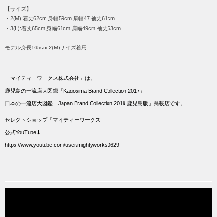
【サイズ】
・2(M):着丈62cm 身幅59cm 肩幅47 袖丈61cm
・3(L):着丈65cm 身幅61cm 肩幅49cm 袖丈63cm
モデル身長165cm:2(M)サイズ着用
「マイティーワークス株式会社」は、
鹿児島の一流店大図鑑「Kagosima Brand Collection 2017」
日本の一流店大図鑑「Japan Brand Collection 2019 鹿児島版」掲載店です。
セレクトショップ「マイティーワークス」
公式YouTube⬇︎
https://www.youtube.com/user/mightyworks0629