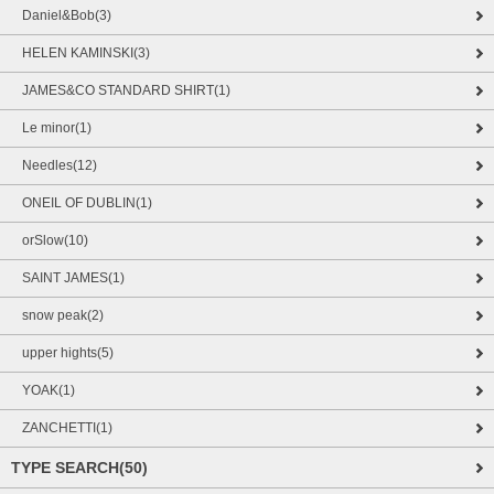
Daniel&Bob(3)
HELEN KAMINSKI(3)
JAMES&CO STANDARD SHIRT(1)
Le minor(1)
Needles(12)
ONEIL OF DUBLIN(1)
orSlow(10)
SAINT JAMES(1)
snow peak(2)
upper hights(5)
YOAK(1)
ZANCHETTI(1)
TYPE SEARCH(50)