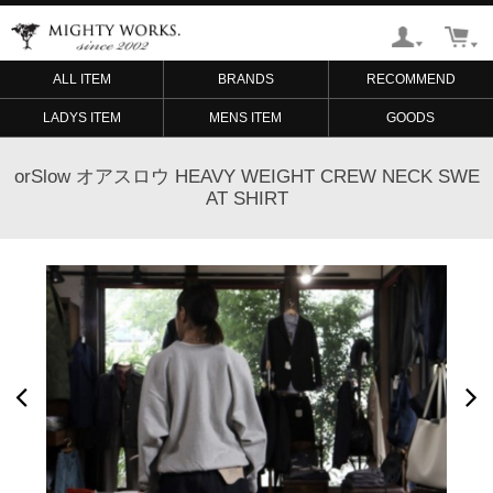
ALL ITEM
BRANDS
RECOMMEND
LADYS ITEM
MENS ITEM
GOODS
orSlow オアスロウ HEAVY WEIGHT CREW NECK SWE
AT SHIRT