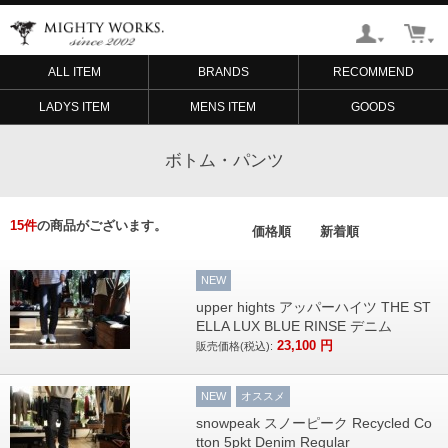
ALL ITEM
BRANDS
RECOMMEND
LADYS ITEM
MENS ITEM
GOODS
ボトム・パンツ
15
件
の商品がございます。
価格順
新着順
NEW
upper hights アッパーハイツ THE ST
ELLA LUX BLUE RINSE デニム
23,100
円
販売価格(税込):
NEW
オススメ
snowpeak スノーピーク Recycled Co
tton 5pkt Denim Regular