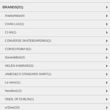
BRANDS(51)
Arabia/iitala(4)
CHAN LUU(1)
CI-VA(1)
CONVERSE SKATEBOARDING(2)
CORSO ROMA 9(2)
Daniel&Bob(3)
HELEN KAMINSKI(3)
JAMES&CO STANDARD SHIRT(1)
Le minor(1)
Needles(12)
ONEIL OF DUBLIN(1)
orSlow(10)