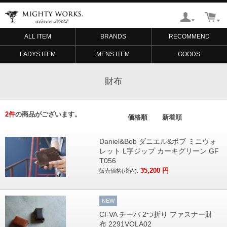
ALL ITEM
BRANDS
RECOMMEND
LADYS ITEM
MENS ITEM
GOODS
財布
2
件
の商品がございます。
価格順
新着順
Daniel&Bob ダニエル&ボブ ミニウォ
レット L字ジップ カーキグリーン GF
T056
35,200
円
販売価格(税込):
NEW
CI-VA チーバ 2つ折り ファスナー財
布 2291VOLA02