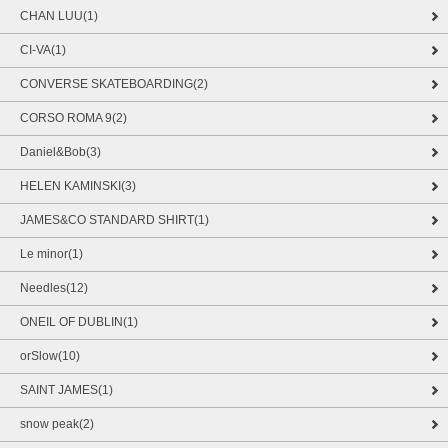
CHAN LUU(1)
CI-VA(1)
CONVERSE SKATEBOARDING(2)
CORSO ROMA 9(2)
Daniel&Bob(3)
HELEN KAMINSKI(3)
JAMES&CO STANDARD SHIRT(1)
Le minor(1)
Needles(12)
ONEIL OF DUBLIN(1)
orSlow(10)
SAINT JAMES(1)
snow peak(2)