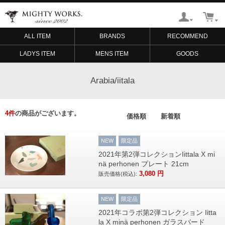
ALL ITEM
BRANDS
RECOMMEND
LADYS ITEM
MENS ITEM
GOODS
Arabia/iitala
4
件
の商品がございます。
価格順
新着順
NEW
限定品
2021年第2弾コレクションIittala X mi
nä perhonen プレート 21cm
3,080
円
販売価格(税込):
NEW
限定品
2021年コラボ第2弾コレクション Iitta
la X minä perhonen ガラスバード