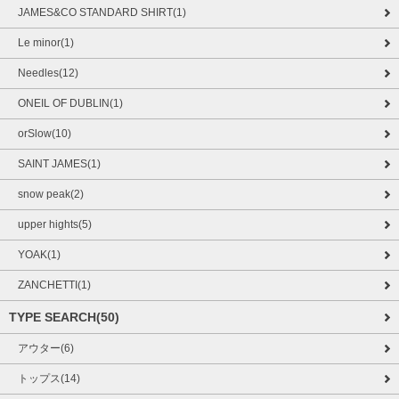
JAMES&CO STANDARD SHIRT(1)
Le minor(1)
Needles(12)
ONEIL OF DUBLIN(1)
orSlow(10)
SAINT JAMES(1)
snow peak(2)
upper hights(5)
YOAK(1)
ZANCHETTI(1)
TYPE SEARCH(50)
アウター(6)
トップス(14)