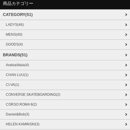
商品カテゴリー
CATEGORY(51)
LADYS(46)
MENS(40)
GOODS(4)
BRANDS(51)
Arabia/iitala(4)
CHAN LUU(1)
CI-VA(1)
CONVERSE SKATEBOARDING(2)
CORSO ROMA 9(2)
Daniel&Bob(3)
HELEN KAMINSKI(3)