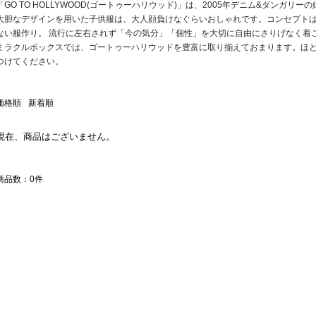
「GO TO HOLLYWOOD(ゴートゥーハリウッド)」は、2005年デニム&ダンガ
大胆なデザインを用いた子供服は、大人顔負けなぐらいおしゃれです。コンセプト
ない服作り。 流行に左右されず「今の気分」「個性」を大切に自由にさりげなく着
ミラクルボックスでは、ゴートゥーハリウッドを豊富に取り揃えておまります。ほと
つけてください。
価格順
新着順
現在、商品はございません。
商品数：0件