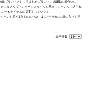
リーの姉妹ブランドとして生まれたブランド。USEDの風合いに、
はカジュアルヴィンテージスタイルを基本にジャンルに縛られ
こなせるアイテムの提案をしています。
んどのお品が1点もののため、あなただけのお気に入りを見
表示件数