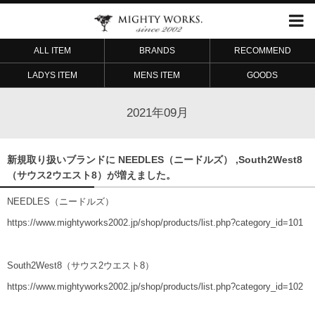
ALL ITEM
BRANDS
RECOMMEND
LADYS ITEM
MENS ITEM
GOODS
2021年09月
新規取り扱いブランドに NEEDLES（ニードルズ） ,South2West8
（サウス2ウエスト8）が増えました。
NEEDLES（ニードルズ）
https://www.mightyworks2002.jp/shop/products/list.php?category_id=101
South2West8（サウス2ウエスト8）
https://www.mightyworks2002.jp/shop/products/list.php?category_id=102