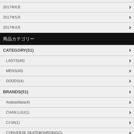
2017年6月
2017年5月
2017年4月
商品カテゴリー
CATEGORY(51)
LADYS(46)
MENS(40)
GOODS(4)
BRANDS(51)
Arabia/iitala(4)
CHAN LUU(1)
CI-VA(1)
CONVERSE SKATEBOARDING(2)