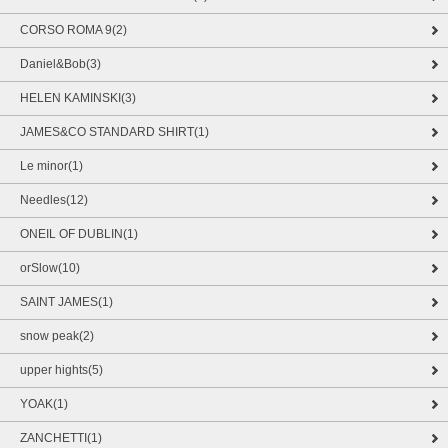
CORSO ROMA 9(2)
Daniel&Bob(3)
HELEN KAMINSKI(3)
JAMES&CO STANDARD SHIRT(1)
Le minor(1)
Needles(12)
ONEIL OF DUBLIN(1)
orSlow(10)
SAINT JAMES(1)
snow peak(2)
upper hights(5)
YOAK(1)
ZANCHETTI(1)