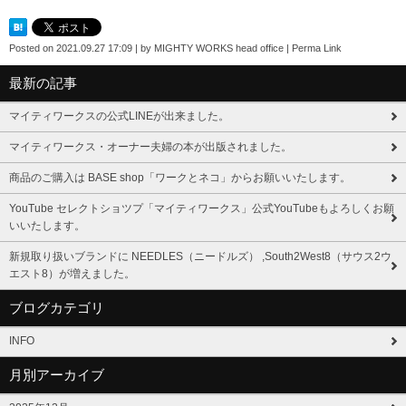
Posted on
2021.09.27 17:09
|
by
MIGHTY WORKS head office
|
Perma Link
最新の記事
マイティワークスの公式LINEが出来ました。
マイティワークス・オーナー夫婦の本が出版されました。
商品のご購入は BASE shop「ワークとネコ」からお願いいたします。
YouTube セレクトショツプ「マイティワークス」公式YouTubeもよろしくお願
いいたします。
新規取り扱いブランドに NEEDLES（ニードルズ） ,South2West8（サウス2ウ
エスト8）が増えました。
ブログカテゴリ
INFO
月別アーカイブ