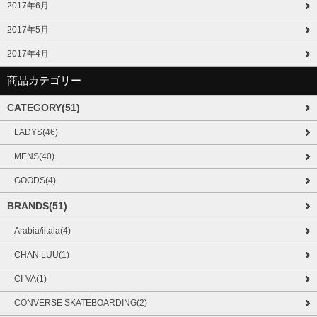
2017年6月
2017年5月
2017年4月
商品カテゴリー
CATEGORY(51)
LADYS(46)
MENS(40)
GOODS(4)
BRANDS(51)
Arabia/iitala(4)
CHAN LUU(1)
CI-VA(1)
CONVERSE SKATEBOARDING(2)