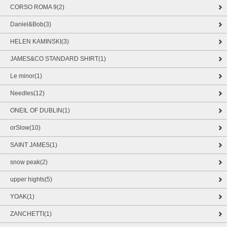
CORSO ROMA 9(2)
Daniel&Bob(3)
HELEN KAMINSKI(3)
JAMES&CO STANDARD SHIRT(1)
Le minor(1)
Needles(12)
ONEIL OF DUBLIN(1)
orSlow(10)
SAINT JAMES(1)
snow peak(2)
upper hights(5)
YOAK(1)
ZANCHETTI(1)