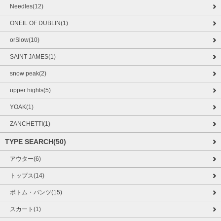
Needles(12)
ONEIL OF DUBLIN(1)
orSlow(10)
SAINT JAMES(1)
snow peak(2)
upper hights(5)
YOAK(1)
ZANCHETTI(1)
TYPE SEARCH(50)
アウター(6)
トップス(14)
ボトム・パンツ(15)
スカート(1)