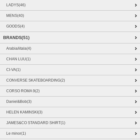
LADYS(46)
MENS(40)
GOODS(4)
BRANDS(51)
Arabia/iitala(4)
CHAN LUU(1)
CI-VA(1)
CONVERSE SKATEBOARDING(2)
CORSO ROMA 9(2)
Daniel&Bob(3)
HELEN KAMINSKI(3)
JAMES&CO STANDARD SHIRT(1)
Le minor(1)