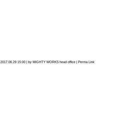
n
2017.06.29 15:00
|
by
MIGHTY WORKS head office
|
Perma Link