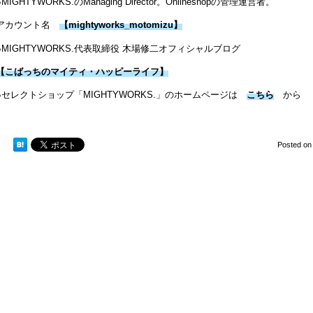
●MIGHTYWORKS.のManaging Director。Onlineshopの管理運営者。
アカウント名
【mightyworks_motomizu】
●MIGHTYWORKS.代表取締役 木場修二オフィシャルブログ
【こばっちのマイティ・ハッピーライフ】
●セレクトショップ「MIGHTYWORKS.」のホームページは
こちら
から
Posted o