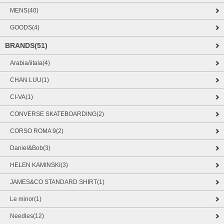
MENS(40)
GOODS(4)
BRANDS(51)
Arabia/iitala(4)
CHAN LUU(1)
CI-VA(1)
CONVERSE SKATEBOARDING(2)
CORSO ROMA 9(2)
Daniel&Bob(3)
HELEN KAMINSKI(3)
JAMES&CO STANDARD SHIRT(1)
Le minor(1)
Needles(12)