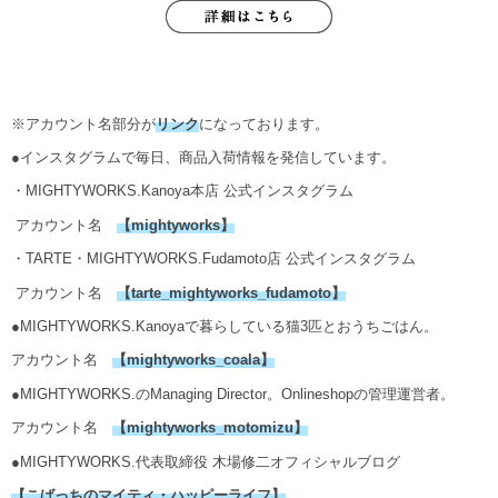
※アカウント名部分が
リンク
になっております。
●インスタグラムで毎日、商品入荷情報を発信しています。
・MIGHTYWORKS.Kanoya本店 公式インスタグラム
アカウント名
【
mightyworks
】
・TARTE・MIGHTYWORKS.Fudamoto店 公式インスタグラム
アカウント名
【
tarte_mightyworks_fudamoto
】
●MIGHTYWORKS.Kanoyaで暮らしている猫3匹とおうちごはん。
アカウント名
【
mightyworks_coala
】
●MIGHTYWORKS.のManaging Director。Onlineshopの管理運営者。
アカウント名
【mightyworks_motomizu】
●MIGHTYWORKS.代表取締役 木場修二オフィシャルブログ
【こばっちのマイティ・ハッピーライフ】