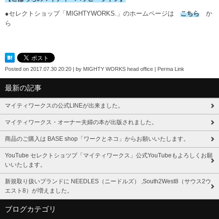
●セレクトショップ「MIGHTYWORKS.」のホームページは
こちら
か
ら
Posted on
2017.07.30 20:20
|
by
MIGHTY WORKS head office
|
Perma Link
最新の記事
マイティワークスの公式LINEが出来ました。
マイティワークス・オーナー夫婦の本が出版されました。
商品のご購入は BASE shop「ワークとネコ」からお願いいたします。
YouTube セレクトショツプ「マイティワークス」公式YouTubeもよろしくお願
いいたします。
新規取り扱いブランドに NEEDLES（ニードルズ） ,South2West8（サウス2ウ
エスト8）が増えました。
ブログカテゴリ