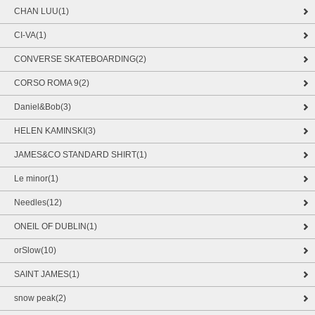
CHAN LUU(1)
CI-VA(1)
CONVERSE SKATEBOARDING(2)
CORSO ROMA 9(2)
Daniel&Bob(3)
HELEN KAMINSKI(3)
JAMES&CO STANDARD SHIRT(1)
Le minor(1)
Needles(12)
ONEIL OF DUBLIN(1)
orSlow(10)
SAINT JAMES(1)
snow peak(2)