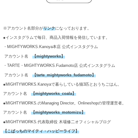
※アカウント名部分が
リンク
になっております。
●インスタグラムで毎日、商品入荷情報を発信しています。
・MIGHTYWORKS.Kanoya本店 公式インスタグラム
アカウント名
【
mightyworks
】
・TARTE・MIGHTYWORKS.Fudamoto店 公式インスタグラム
アカウント名
【
tarte_mightyworks_fudamoto
】
●MIGHTYWORKS.Kanoyaで暮らしている猫3匹とおうちごはん。
アカウント名
【
mightyworks_coala
】
●MIGHTYWORKS.のManaging Director。Onlineshopの管理運営者。
アカウント名
【mightyworks_motomizu】
●MIGHTYWORKS.代表取締役 木場修二オフィシャルブログ
【こばっちのマイティ・ハッピーライフ】