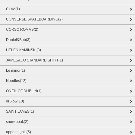
CI-VA(1)
CONVERSE SKATEBOARDING(2)
CORSO ROMA 9(2)
Daniel&Bob(3)
HELEN KAMINSKI(3)
JAMES&CO STANDARD SHIRT(1)
Le minor(1)
Needles(12)
ONEIL OF DUBLIN(1)
orSlow(10)
SAINT JAMES(1)
snow peak(2)
upper hights(5)