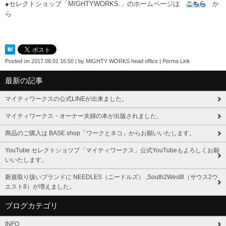
●セレクトショップ「MIGHTYWORKS.」のホームページは
こちら
か
ら
Posted on
2017.08.01 16:50
|
by
MIGHTY WORKS head office
|
Perma Link
最新の記事
マイティワークスの公式LINEが出来ました。
マイティワークス・オーナー夫婦の本が出版されました。
商品のご購入は BASE shop「ワークとネコ」からお願いいたします。
YouTube セレクトショツプ「マイティワークス」公式YouTubeもよろしくお願
いいたします。
新規取り扱いブランドに NEEDLES（ニードルズ） ,South2West8（サウス2ウ
エスト8）が増えました。
ブログカテゴリ
INFO