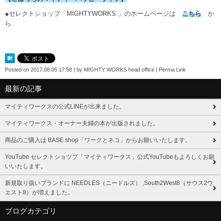
●セレクトショップ「MIGHTYWORKS.」のホームページは
こちら
か
ら
Posted on
2017.08.05 17:58
|
by
MIGHTY WORKS head office
|
Perma Link
最新の記事
マイティワークスの公式LINEが出来ました。
マイティワークス・オーナー夫婦の本が出版されました。
商品のご購入は BASE shop「ワークとネコ」からお願いいたします。
YouTube セレクトショツプ「マイティワークス」公式YouTubeもよろしくお願
いいたします。
新規取り扱いブランドに NEEDLES（ニードルズ） ,South2West8（サウス2ウ
エスト8）が増えました。
ブログカテゴリ