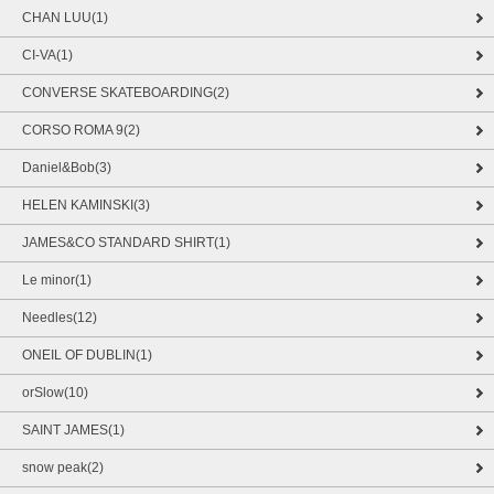
CHAN LUU(1)
CI-VA(1)
CONVERSE SKATEBOARDING(2)
CORSO ROMA 9(2)
Daniel&Bob(3)
HELEN KAMINSKI(3)
JAMES&CO STANDARD SHIRT(1)
Le minor(1)
Needles(12)
ONEIL OF DUBLIN(1)
orSlow(10)
SAINT JAMES(1)
snow peak(2)