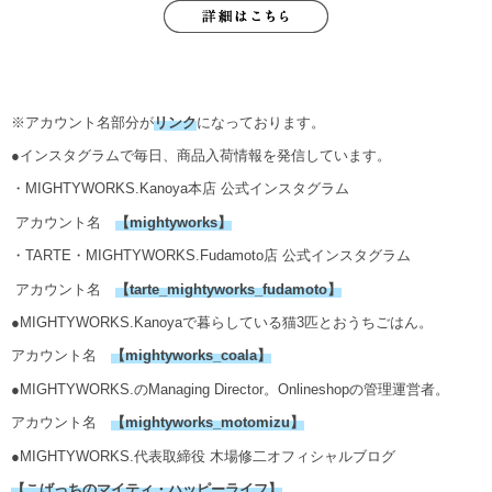
※アカウント名部分が
リンク
になっております。
●インスタグラムで毎日、商品入荷情報を発信しています。
・MIGHTYWORKS.Kanoya本店 公式インスタグラム
アカウント名
【
mightyworks
】
・TARTE・MIGHTYWORKS.Fudamoto店 公式インスタグラム
アカウント名
【
tarte_mightyworks_fudamoto
】
●MIGHTYWORKS.Kanoyaで暮らしている猫3匹とおうちごはん。
アカウント名
【
mightyworks_coala
】
●MIGHTYWORKS.のManaging Director。Onlineshopの管理運営者。
アカウント名
【mightyworks_motomizu】
●MIGHTYWORKS.代表取締役 木場修二オフィシャルブログ
【こばっちのマイティ・ハッピーライフ】