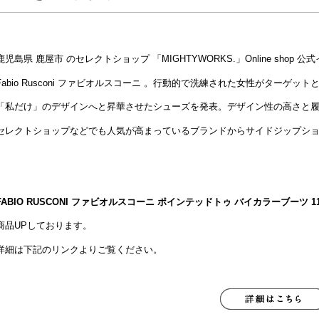
鹿児島県 鹿屋市 のセレクトショップ 「MIGHTYWORKS.」Online shop
Fabio Rusconi ファビオルスコーニ 。行動的で洗練された女性がターゲ
「私だけ」のデザインへと昇華させたシューズを発表。デザイン性の高さと
セレクトショップなどでも人気が高まっているブランドからサイドジップシ
FABIO RUSCONI ファビオルスコーニ ポインテッドトゥ バイカラーブーツ 11
商品UPしております。
詳細は下記のリンクよりご覧ください。