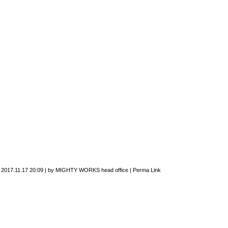
n
2017.11.17 20:09
|
by
MIGHTY WORKS head office
|
Perma Link