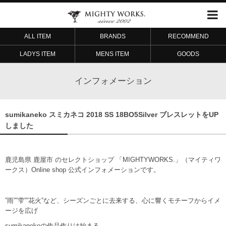
ALL ITEM
BRANDS
RECOMMEND
LADYS ITEM
MENS ITEM
GOODS
インフォメーション
sumikaneko スミカネコ 2018 SS 18BO5Silver ブレスレットをUP
しました
鹿児島県 鹿屋市 のセレクトショップ 「MIGHTYWORKS.」（マイティワ
ークス）Online shop 公式インフォメーションです。
”雨””雫””花火”など、シーズンごとに去来する、心に響くモチーフからイメ
ージを広げ
sumikanekoの作品作りは始まる