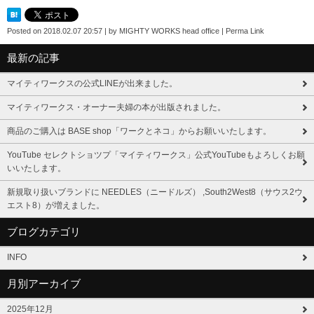
Posted on
2018.02.07 20:57
|
by
MIGHTY WORKS head office
|
Perma Link
最新の記事
マイティワークスの公式LINEが出来ました。
マイティワークス・オーナー夫婦の本が出版されました。
商品のご購入は BASE shop「ワークとネコ」からお願いいたします。
YouTube セレクトショツプ「マイティワークス」公式YouTubeもよろしくお願
いいたします。
新規取り扱いブランドに NEEDLES（ニードルズ） ,South2West8（サウス2ウ
エスト8）が増えました。
ブログカテゴリ
INFO
月別アーカイブ
2025年12月