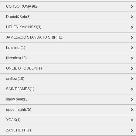
CORSO ROMA 9(2)
Daniel&Bob(3)
HELEN KAMINSKI(3)
JAMES&CO STANDARD SHIRT(1)
Le minor(1)
Needles(12)
ONEIL OF DUBLIN(1)
orSlow(10)
SAINT JAMES(1)
snow peak(2)
upper hights(5)
YOAK(1)
ZANCHETTI(1)