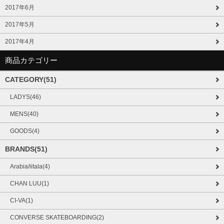
2017年6月
2017年5月
2017年4月
商品カテゴリー
CATEGORY(51)
LADYS(46)
MENS(40)
GOODS(4)
BRANDS(51)
Arabia/iitala(4)
CHAN LUU(1)
CI-VA(1)
CONVERSE SKATEBOARDING(2)