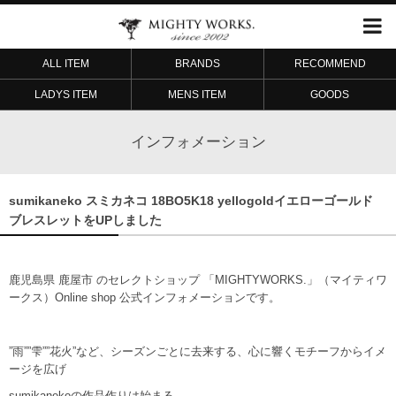
ALL ITEM
BRANDS
RECOMMEND
LADYS ITEM
MENS ITEM
GOODS
インフォメーション
sumikaneko スミカネコ 18BO5K18 yellogoldイエローゴールド
ブレスレットをUPしました
鹿児島県 鹿屋市 のセレクトショップ 「MIGHTYWORKS.」（マイティワ
ークス）Online shop 公式インフォメーションです。
”雨””雫””花火”など、シーズンごとに去来する、心に響くモチーフからイメ
ージを広げ
sumikanekoの作品作りは始まる