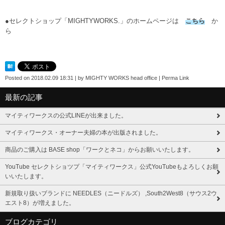
●セレクトショップ「MIGHTYWORKS.」のホームページは
こちら
か
ら
Posted on
2018.02.09 18:31
|
by
MIGHTY WORKS head office
|
Perma Link
最新の記事
マイティワークスの公式LINEが出来ました。
マイティワークス・オーナー夫婦の本が出版されました。
商品のご購入は BASE shop「ワークとネコ」からお願いいたします。
YouTube セレクトショツプ「マイティワークス」公式YouTubeもよろしくお願
いいたします。
新規取り扱いブランドに NEEDLES（ニードルズ） ,South2West8（サウス2ウ
エスト8）が増えました。
ブログカテゴリ