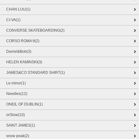
CHAN LUU(1)
CI-VA(1)
CONVERSE SKATEBOARDING(2)
CORSO ROMA 9(2)
Daniel&Bob(3)
HELEN KAMINSKI(3)
JAMES&CO STANDARD SHIRT(1)
Le minor(1)
Needles(12)
ONEIL OF DUBLIN(1)
orSlow(10)
SAINT JAMES(1)
snow peak(2)