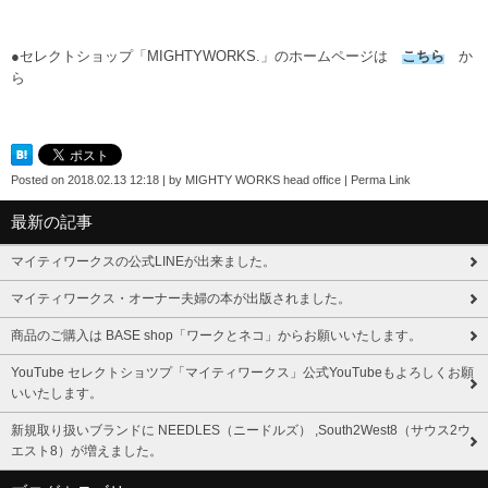
●セレクトショップ「MIGHTYWORKS.」のホームページは
こちら
か
ら
Posted on
2018.02.13 12:18
|
by
MIGHTY WORKS head office
|
Perma Link
最新の記事
マイティワークスの公式LINEが出来ました。
マイティワークス・オーナー夫婦の本が出版されました。
商品のご購入は BASE shop「ワークとネコ」からお願いいたします。
YouTube セレクトショツプ「マイティワークス」公式YouTubeもよろしくお願
いいたします。
新規取り扱いブランドに NEEDLES（ニードルズ） ,South2West8（サウス2ウ
エスト8）が増えました。