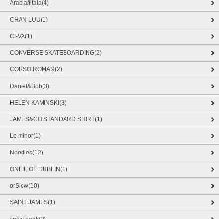
Arabia/iitala(4)
CHAN LUU(1)
CI-VA(1)
CONVERSE SKATEBOARDING(2)
CORSO ROMA 9(2)
Daniel&Bob(3)
HELEN KAMINSKI(3)
JAMES&CO STANDARD SHIRT(1)
Le minor(1)
Needles(12)
ONEIL OF DUBLIN(1)
orSlow(10)
SAINT JAMES(1)