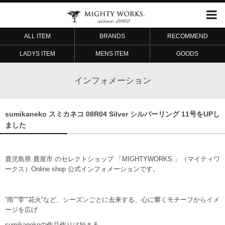
ALL ITEM
BRANDS
RECOMMEND
LADYS ITEM
MENS ITEM
GOODS
インフォメーション
sumikaneko スミカネコ 08R04 Silver シルバーリング 11号をUPし
ました
鹿児島県 鹿屋市 のセレクトショップ 「MIGHTYWORKS.」（マイティワ
ークス）Online shop 公式インフォメーションです。
”雨””雫””花火”など、シーズンごとに去来する、心に響くモチーフからイメ
ージを広げ
sumikanekoの作品作りは始まる