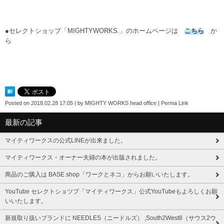
●セレクトショップ「MIGHTYWORKS.」のホームページは
こちら
か
ら
Posted on
2018.02.28 17:05
|
by
MIGHTY WORKS head office
|
Perma Link
最新の記事
マイティワークスの公式LINEが出来ました。
マイティワークス・オーナー夫婦の本が出版されました。
商品のご購入は BASE shop「ワークとネコ」からお願いいたします。
YouTube セレクトショツプ「マイティワークス」公式YouTubeもよろしくお願
いいたします。
新規取り扱いブランドに NEEDLES（ニードルズ） ,South2West8（サウス2ウ