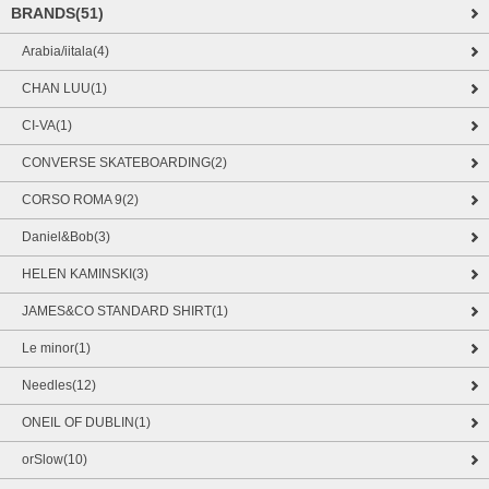
BRANDS(51)
Arabia/iitala(4)
CHAN LUU(1)
CI-VA(1)
CONVERSE SKATEBOARDING(2)
CORSO ROMA 9(2)
Daniel&Bob(3)
HELEN KAMINSKI(3)
JAMES&CO STANDARD SHIRT(1)
Le minor(1)
Needles(12)
ONEIL OF DUBLIN(1)
orSlow(10)