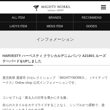
ALL ITEM
BRANDS
RECOMMEND
LADYS ITEM
MENS ITEM
GOODS
インフォメーション
HARVESTY ハーベスティ クラシカルデニムパンツ A21801 ルーズ
テーパードをUPしました
鹿児島県 鹿屋市 のセレクトショップ 「MIGHTYWORKS.」（マイティワ
ークス）Online shop 公式インフォメーションです。
コンセプトは「着る人の日常を豊かにする服」
自らのスタイルをカテゴライズすることなく、シンプルかつ柔軟で、遊
び心をもった大人のための服