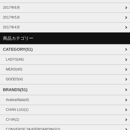
2017年6月
2017年5月
2017年4月
商品カテゴリー
CATEGORY(51)
LADYS(46)
MENS(40)
GOODS(4)
BRANDS(51)
Arabia/iitala(4)
CHAN LUU(1)
CI-VA(1)
CONVERSE SKATEBOARDING(2)