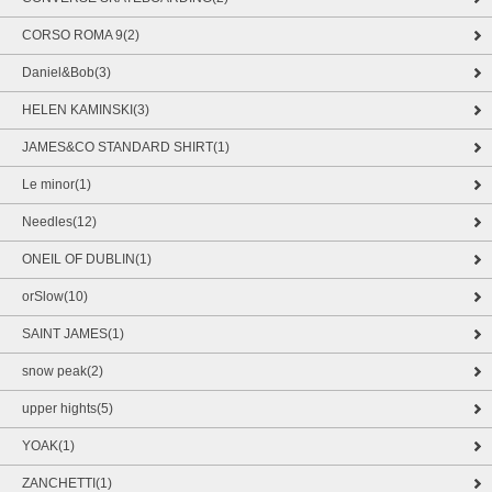
CORSO ROMA 9(2)
Daniel&Bob(3)
HELEN KAMINSKI(3)
JAMES&CO STANDARD SHIRT(1)
Le minor(1)
Needles(12)
ONEIL OF DUBLIN(1)
orSlow(10)
SAINT JAMES(1)
snow peak(2)
upper hights(5)
YOAK(1)
ZANCHETTI(1)