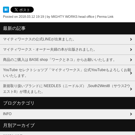
Posted on
2018.03.12 19:19
|
by
MIGHTY WORKS head office
|
Perma Link
最新の記事
マイティワークスの公式LINEが出来ました。
マイティワークス・オーナー夫婦の本が出版されました。
商品のご購入は BASE shop「ワークとネコ」からお願いいたします。
YouTube セレクトショツプ「マイティワークス」公式YouTubeもよろしくお願
いいたします。
新規取り扱いブランドに NEEDLES（ニードルズ） ,South2West8（サウス2ウ
エスト8）が増えました。
ブログカテゴリ
INFO
月別アーカイブ