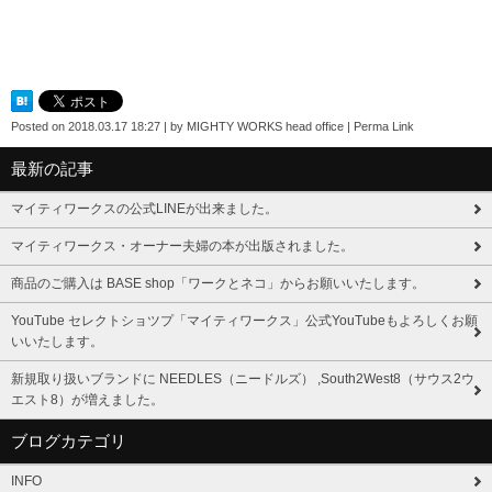
Posted on
2018.03.17 18:27
|
by
MIGHTY WORKS head office
|
Perma Link
最新の記事
マイティワークスの公式LINEが出来ました。
マイティワークス・オーナー夫婦の本が出版されました。
商品のご購入は BASE shop「ワークとネコ」からお願いいたします。
YouTube セレクトショツプ「マイティワークス」公式YouTubeもよろしくお願
いいたします。
新規取り扱いブランドに NEEDLES（ニードルズ） ,South2West8（サウス2ウ
エスト8）が増えました。
ブログカテゴリ
INFO