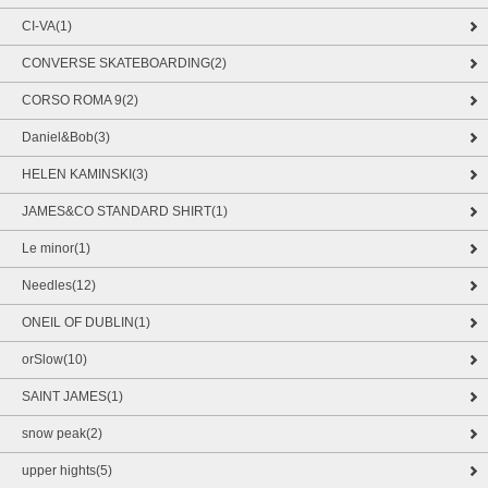
CI-VA(1)
CONVERSE SKATEBOARDING(2)
CORSO ROMA 9(2)
Daniel&Bob(3)
HELEN KAMINSKI(3)
JAMES&CO STANDARD SHIRT(1)
Le minor(1)
Needles(12)
ONEIL OF DUBLIN(1)
orSlow(10)
SAINT JAMES(1)
snow peak(2)
upper hights(5)