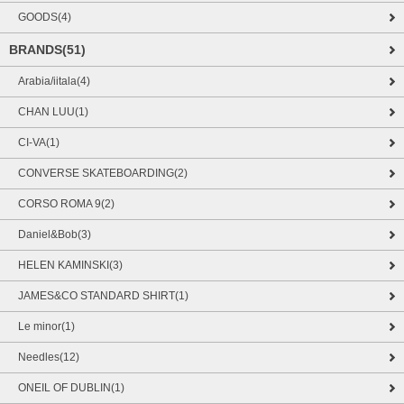
GOODS(4)
BRANDS(51)
Arabia/iitala(4)
CHAN LUU(1)
CI-VA(1)
CONVERSE SKATEBOARDING(2)
CORSO ROMA 9(2)
Daniel&Bob(3)
HELEN KAMINSKI(3)
JAMES&CO STANDARD SHIRT(1)
Le minor(1)
Needles(12)
ONEIL OF DUBLIN(1)