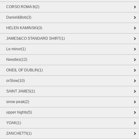
CORSO ROMA 9(2)
Daniel&Bob(3)
HELEN KAMINSKI(3)
JAMES&CO STANDARD SHIRT(1)
Le minor(1)
Needles(12)
ONEIL OF DUBLIN(1)
orSlow(10)
SAINT JAMES(1)
snow peak(2)
upper hights(5)
YOAK(1)
ZANCHETTI(1)