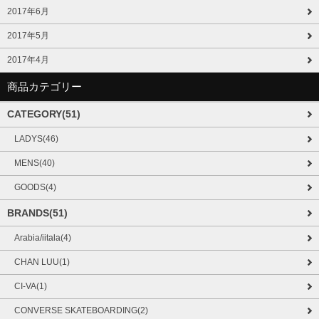
2017年6月
2017年5月
2017年4月
商品カテゴリー
CATEGORY(51)
LADYS(46)
MENS(40)
GOODS(4)
BRANDS(51)
Arabia/iitala(4)
CHAN LUU(1)
CI-VA(1)
CONVERSE SKATEBOARDING(2)