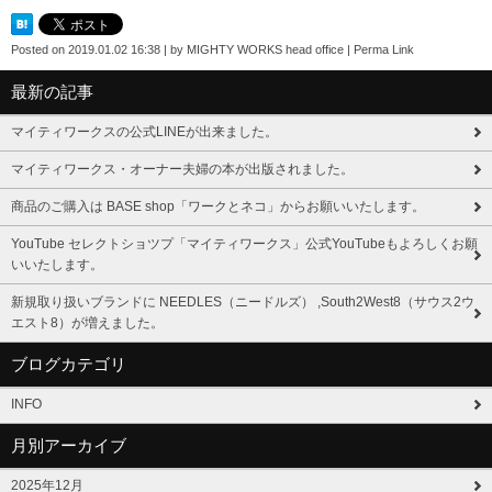
Posted on
2019.01.02 16:38
|
by
MIGHTY WORKS head office
|
Perma Link
最新の記事
マイティワークスの公式LINEが出来ました。
マイティワークス・オーナー夫婦の本が出版されました。
商品のご購入は BASE shop「ワークとネコ」からお願いいたします。
YouTube セレクトショツプ「マイティワークス」公式YouTubeもよろしくお願
いいたします。
新規取り扱いブランドに NEEDLES（ニードルズ） ,South2West8（サウス2ウ
エスト8）が増えました。
ブログカテゴリ
INFO
月別アーカイブ
2025年12月