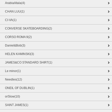
Arabia/iitala(4)
CHAN LUU(1)
CI-VA(1)
CONVERSE SKATEBOARDING(2)
CORSO ROMA 9(2)
Daniel&Bob(3)
HELEN KAMINSKI(3)
JAMES&CO STANDARD SHIRT(1)
Le minor(1)
Needles(12)
ONEIL OF DUBLIN(1)
orSlow(10)
SAINT JAMES(1)