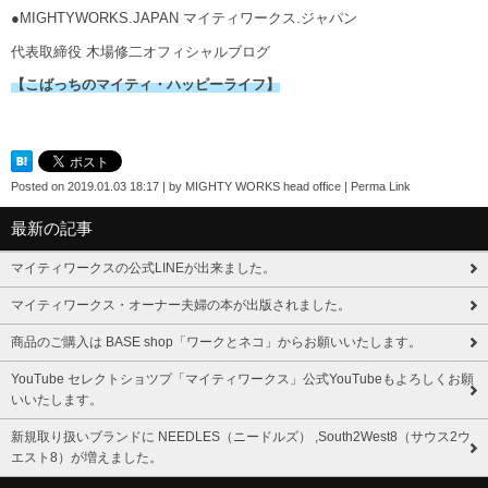
●MIGHTYWORKS.JAPAN マイティワークス.ジャパン
代表取締役 木場修二オフィシャルブログ
【こばっちのマイティ・ハッピーライフ】
Posted on
2019.01.03 18:17
|
by
MIGHTY WORKS head office
|
Perma Link
最新の記事
マイティワークスの公式LINEが出来ました。
マイティワークス・オーナー夫婦の本が出版されました。
商品のご購入は BASE shop「ワークとネコ」からお願いいたします。
YouTube セレクトショツプ「マイティワークス」公式YouTubeもよろしくお願
いいたします。
新規取り扱いブランドに NEEDLES（ニードルズ） ,South2West8（サウス2ウ
エスト8）が増えました。