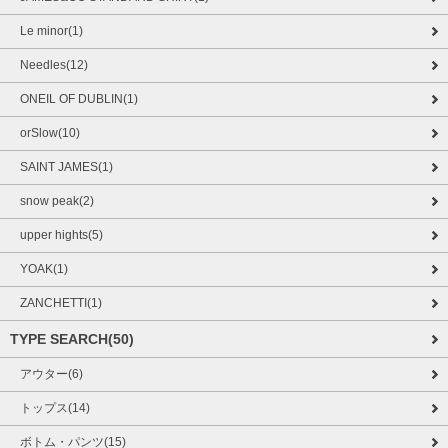
Le minor(1)
Needles(12)
ONEIL OF DUBLIN(1)
orSlow(10)
SAINT JAMES(1)
snow peak(2)
upper hights(5)
YOAK(1)
ZANCHETTI(1)
TYPE SEARCH(50)
アウター(6)
トップス(14)
ボトム・パンツ(15)