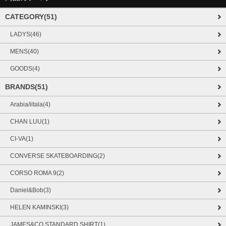
CATEGORY(51)
LADYS(46)
MENS(40)
GOODS(4)
BRANDS(51)
Arabia/iitala(4)
CHAN LUU(1)
CI-VA(1)
CONVERSE SKATEBOARDING(2)
CORSO ROMA 9(2)
Daniel&Bob(3)
HELEN KAMINSKI(3)
JAMES&CO STANDARD SHIRT(1)