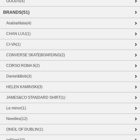
GOODS(4)
BRANDS(51)
Arabia/iitala(4)
CHAN LUU(1)
CI-VA(1)
CONVERSE SKATEBOARDING(2)
CORSO ROMA 9(2)
Daniel&Bob(3)
HELEN KAMINSKI(3)
JAMES&CO STANDARD SHIRT(1)
Le minor(1)
Needles(12)
ONEIL OF DUBLIN(1)
orSlow(10)