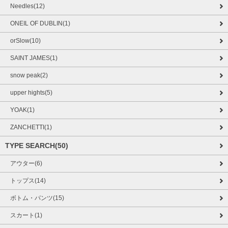
Needles(12)
ONEIL OF DUBLIN(1)
orSlow(10)
SAINT JAMES(1)
snow peak(2)
upper hights(5)
YOAK(1)
ZANCHETTI(1)
TYPE SEARCH(50)
アウター(6)
トップス(14)
ボトム・パンツ(15)
スカート(1)