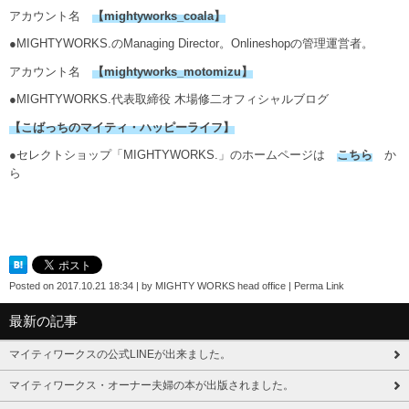
アカウント名
【
mightyworks_coala
】
●MIGHTYWORKS.のManaging Director。Onlineshopの管理運営者。
アカウント名
【mightyworks_motomizu】
●MIGHTYWORKS.代表取締役 木場修二オフィシャルブログ
【こばっちのマイティ・ハッピーライフ】
●セレクトショップ「MIGHTYWORKS.」のホームページは
こちら
か
ら
Posted on
2017.10.21 18:34
|
by
MIGHTY WORKS head office
|
Perma Link
最新の記事
マイティワークスの公式LINEが出来ました。
マイティワークス・オーナー夫婦の本が出版されました。