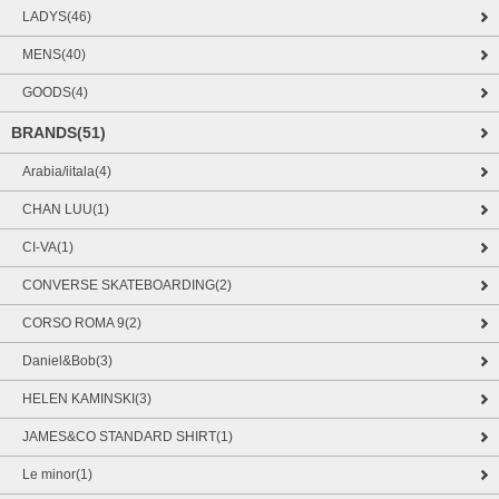
LADYS(46)
MENS(40)
GOODS(4)
BRANDS(51)
Arabia/iitala(4)
CHAN LUU(1)
CI-VA(1)
CONVERSE SKATEBOARDING(2)
CORSO ROMA 9(2)
Daniel&Bob(3)
HELEN KAMINSKI(3)
JAMES&CO STANDARD SHIRT(1)
Le minor(1)