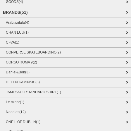
GOODS(4)
BRANDS(51)
Arabia/iitala(4)
CHAN LUU(1)
CI-VA(1)
CONVERSE SKATEBOARDING(2)
CORSO ROMA 9(2)
Daniel&Bob(3)
HELEN KAMINSKI(3)
JAMES&CO STANDARD SHIRT(1)
Le minor(1)
Needles(12)
ONEIL OF DUBLIN(1)