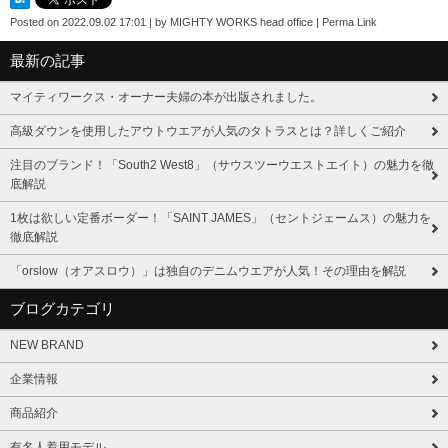
Posted on
2022.09.02 17:01
|
by
MIGHTY WORKS head office
|
Perma Link
最新の記事
マイティワークス・オーナー夫婦の本が出版されました。
高級ダウンを使用したアウトウエアが人気のタトラスとは？詳しくご紹介
注目のブランド！「South2 West8」（サウスツーウエストエイト）の魅力を徹
底解説
1枚は欲しい定番ボーダー！「SAINT JAMES」（セントジェームス）の魅力を
徹底解説
「orslow（オアスロウ）」は独自のデニムウエアが人気！その理由を解説
ブログカテゴリ
NEW BRAND
企業情報
商品紹介
有名人着用モデル