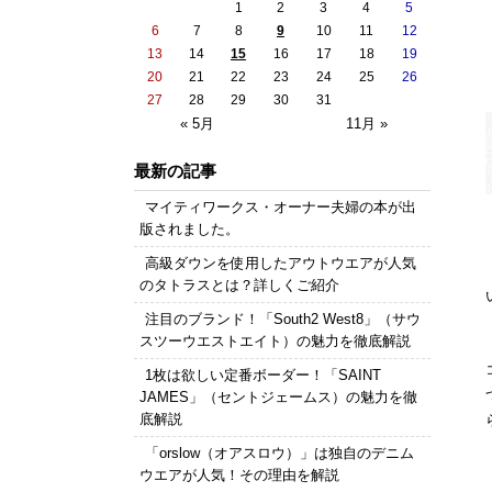
1
2
3
4
5
6
7
8
9
10
11
12
13
14
15
16
17
18
19
20
21
22
23
24
25
26
27
28
29
30
31
« 5月
11月 »
最新の記事
マイティワークス・オーナー夫婦の本が出
版されました。
高級ダウンを使用したアウトウエアが人気
のタトラスとは？詳しくご紹介
注目のブランド！「South2 West8」（サウ
スツーウエストエイト）の魅力を徹底解説
1枚は欲しい定番ボーダー！「SAINT
JAMES」（セントジェームス）の魅力を徹
底解説
「orslow（オアスロウ）」は独自のデニム
ウエアが人気！その理由を解説