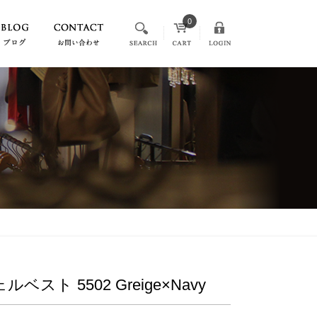
0
ト 5502 Greige×Navy