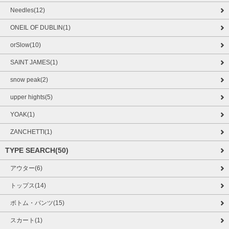
Needles(12)
ONEIL OF DUBLIN(1)
orSlow(10)
SAINT JAMES(1)
snow peak(2)
upper hights(5)
YOAK(1)
ZANCHETTI(1)
TYPE SEARCH(50)
アウター(6)
トップス(14)
ボトム・パンツ(15)
スカート(1)