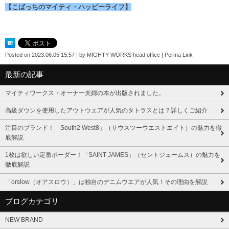
【こばっちのマイティ・ハッピーライフ】
Posted on
2023.06.05 15:57
|
by
MIGHTY WORKS head office
|
Perma Link
最新の記事
マイティワークス・オーナー夫婦の本が出版されました。
高級ダウンを使用したアウトウエアが人気のタトラスとは？詳しくご紹介
注目のブランド！「South2 West8」（サウスツーウエストエイト）の魅力を徹
底解説
1枚は欲しい定番ボーダー！「SAINT JAMES」（セントジェームス）の魅力を
徹底解説
「orslow（オアスロウ）」は独自のデニムウエアが人気！その理由を解説
ブログカテゴリ
NEW BRAND