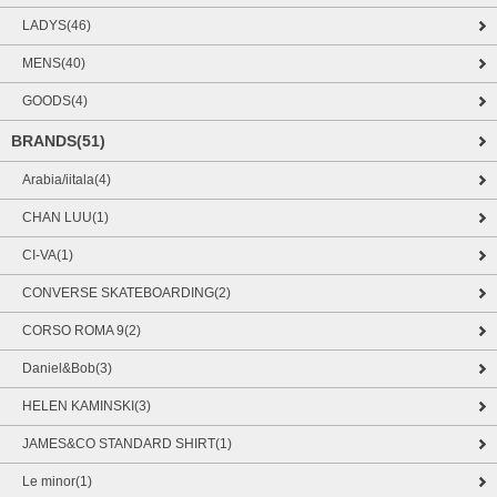
LADYS(46)
MENS(40)
GOODS(4)
BRANDS(51)
Arabia/iitala(4)
CHAN LUU(1)
CI-VA(1)
CONVERSE SKATEBOARDING(2)
CORSO ROMA 9(2)
Daniel&Bob(3)
HELEN KAMINSKI(3)
JAMES&CO STANDARD SHIRT(1)
Le minor(1)