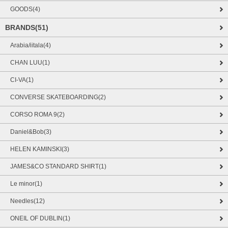
GOODS(4)
BRANDS(51)
Arabia/iitala(4)
CHAN LUU(1)
CI-VA(1)
CONVERSE SKATEBOARDING(2)
CORSO ROMA 9(2)
Daniel&Bob(3)
HELEN KAMINSKI(3)
JAMES&CO STANDARD SHIRT(1)
Le minor(1)
Needles(12)
ONEIL OF DUBLIN(1)