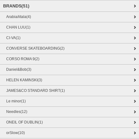
BRANDS(51)
Arabia/iitala(4)
CHAN LUU(1)
CI-VA(1)
CONVERSE SKATEBOARDING(2)
CORSO ROMA 9(2)
Daniel&Bob(3)
HELEN KAMINSKI(3)
JAMES&CO STANDARD SHIRT(1)
Le minor(1)
Needles(12)
ONEIL OF DUBLIN(1)
orSlow(10)