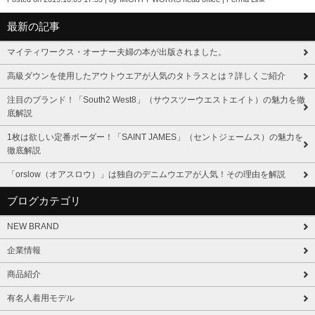
最新の記事
マイティワークス・オーナー夫婦の本が出版されました。
高級ダウンを使用したアウトウエアが人気のタトラスとは？詳しくご紹介
注目のブランド！「South2 West8」（サウスツーウエストエイト）の魅力を徹
底解説
1枚は欲しい定番ボーダー！「SAINT JAMES」（セントジェームス）の魅力を
徹底解説
「orslow（オアスロウ）」は独自のデニムウエアが人気！その理由を解説
ブログカテゴリ
NEW BRAND
企業情報
商品紹介
有名人着用モデル