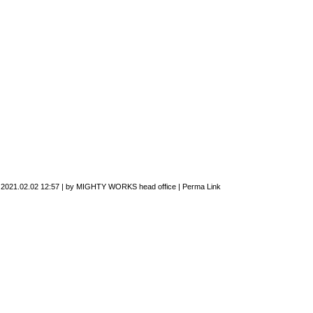
n
2021.02.02 12:57
|
by
MIGHTY WORKS head office
|
Perma Link