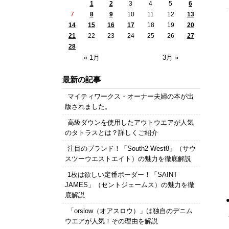
1
2
3
4
5
6
7
8
9
10
11
12
13
14
15
16
17
18
19
20
21
22
23
24
25
26
27
28
« 1月
3月 »
最新の記事
マイティワークス・オーナー夫婦の本が出
版されました。
高級ダウンを使用したアウトウエアが人気
のタトラスとは？詳しくご紹介
注目のブランド！「South2 West8」（サウ
スツーウエストエイト）の魅力を徹底解説
1枚は欲しい定番ボーダー！「SAINT
JAMES」（セントジェームス）の魅力を徹
底解説
「orslow（オアスロウ）」は独自のデニム
ウエアが人気！その理由を解説