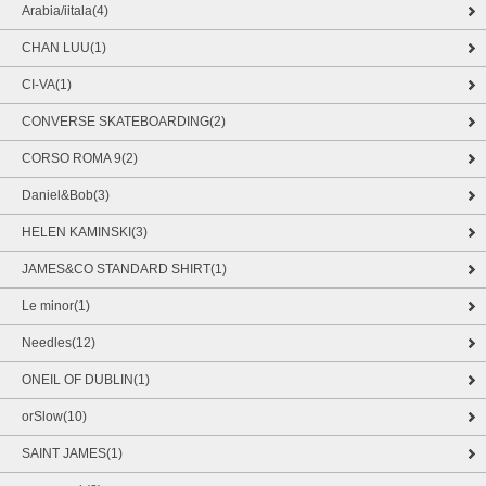
Arabia/iitala(4)
CHAN LUU(1)
CI-VA(1)
CONVERSE SKATEBOARDING(2)
CORSO ROMA 9(2)
Daniel&Bob(3)
HELEN KAMINSKI(3)
JAMES&CO STANDARD SHIRT(1)
Le minor(1)
Needles(12)
ONEIL OF DUBLIN(1)
orSlow(10)
SAINT JAMES(1)