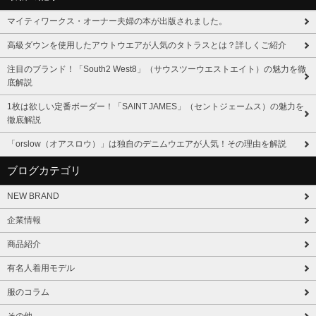
マイティワークス・オーナー夫婦の本が出版されました。
高級ダウンを使用したアウトウエアが人気のタトラスとは？詳しくご紹介
注目のブランド！「South2 West8」（サウスツーウエストエイト）の魅力を徹
底解説
1枚は欲しい定番ボーダー！「SAINT JAMES」（セントジェームス）の魅力を
徹底解説
「orslow（オアスロウ）」は独自のデニムウエアが人気！その理由を解説
ブログカテゴリ
NEW BRAND
企業情報
商品紹介
有名人着用モデル
服のコラム
その他