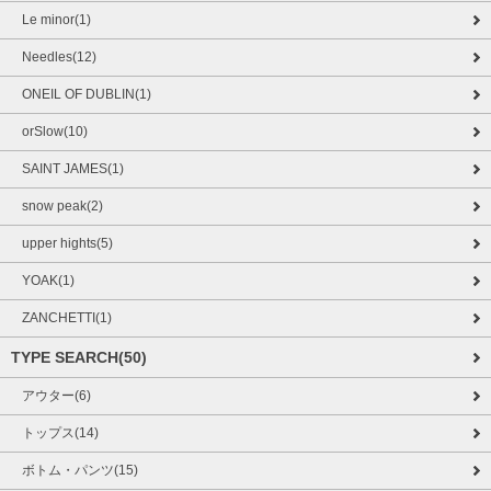
Le minor(1)
Needles(12)
ONEIL OF DUBLIN(1)
orSlow(10)
SAINT JAMES(1)
snow peak(2)
upper hights(5)
YOAK(1)
ZANCHETTI(1)
TYPE SEARCH(50)
アウター(6)
トップス(14)
ボトム・パンツ(15)