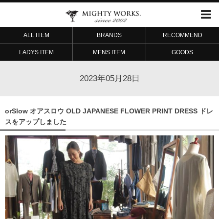
ALL ITEM
BRANDS
RECOMMEND
LADYS ITEM
MENS ITEM
GOODS
2023年05月28日
orSlow オアスロウ OLD JAPANESE FLOWER PRINT DRESS ドレ
スをアップしました