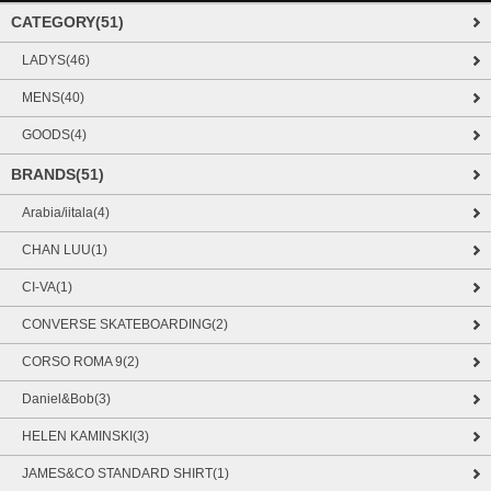
CATEGORY(51)
LADYS(46)
MENS(40)
GOODS(4)
BRANDS(51)
Arabia/iitala(4)
CHAN LUU(1)
CI-VA(1)
CONVERSE SKATEBOARDING(2)
CORSO ROMA 9(2)
Daniel&Bob(3)
HELEN KAMINSKI(3)
JAMES&CO STANDARD SHIRT(1)