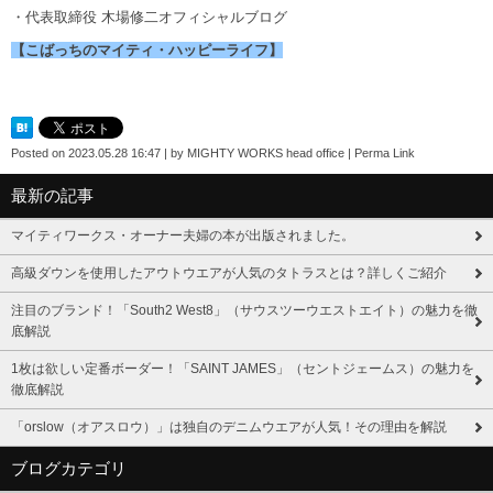
・代表取締役 木場修二オフィシャルブログ
【こばっちのマイティ・ハッピーライフ】
Posted on
2023.05.28 16:47
|
by
MIGHTY WORKS head office
|
Perma Link
最新の記事
マイティワークス・オーナー夫婦の本が出版されました。
高級ダウンを使用したアウトウエアが人気のタトラスとは？詳しくご紹介
注目のブランド！「South2 West8」（サウスツーウエストエイト）の魅力を徹
底解説
1枚は欲しい定番ボーダー！「SAINT JAMES」（セントジェームス）の魅力を
徹底解説
「orslow（オアスロウ）」は独自のデニムウエアが人気！その理由を解説
ブログカテゴリ