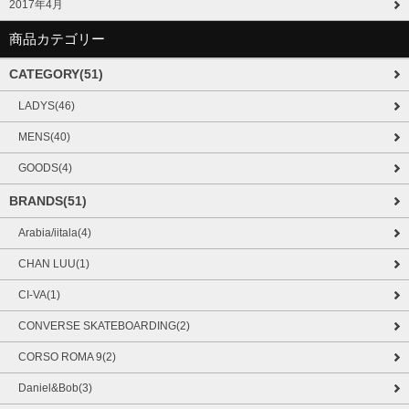
2017年4月
商品カテゴリー
CATEGORY(51)
LADYS(46)
MENS(40)
GOODS(4)
BRANDS(51)
Arabia/iitala(4)
CHAN LUU(1)
CI-VA(1)
CONVERSE SKATEBOARDING(2)
CORSO ROMA 9(2)
Daniel&Bob(3)