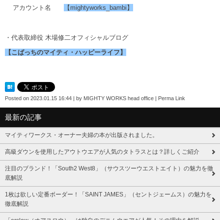
アカウント名
【mightyworks_bambi】
・代表取締役 木場修二オフィシャルブログ
【こばっちのマイティ・ハッピーライフ】
Posted on
2023.01.15 16:44
|
by
MIGHTY WORKS head office
|
Perma Link
最新の記事
マイティワークス・オーナー夫婦の本が出版されました。
高級ダウンを使用したアウトウエアが人気のタトラスとは？詳しくご紹介
注目のブランド！「South2 West8」（サウスツーウエストエイト）の魅力を徹
底解説
1枚は欲しい定番ボーダー！「SAINT JAMES」（セントジェームス）の魅力を
徹底解説