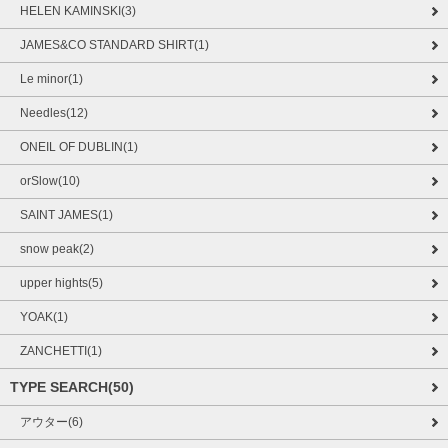
HELEN KAMINSKI(3)
JAMES&CO STANDARD SHIRT(1)
Le minor(1)
Needles(12)
ONEIL OF DUBLIN(1)
orSlow(10)
SAINT JAMES(1)
snow peak(2)
upper hights(5)
YOAK(1)
ZANCHETTI(1)
TYPE SEARCH(50)
アウター(6)