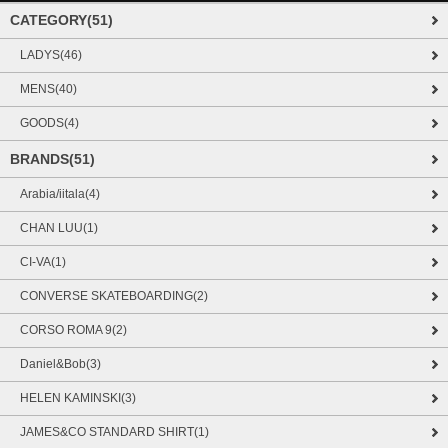
CATEGORY(51)
LADYS(46)
MENS(40)
GOODS(4)
BRANDS(51)
Arabia/iitala(4)
CHAN LUU(1)
CI-VA(1)
CONVERSE SKATEBOARDING(2)
CORSO ROMA 9(2)
Daniel&Bob(3)
HELEN KAMINSKI(3)
JAMES&CO STANDARD SHIRT(1)