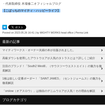
・代表取締役 木場修二オフィシャルブログ
【こばっちのマイティ・ハッピーライフ】
Posted on
2023.05.26 16:41
|
by
MIGHTY WORKS head office
|
Perma Link
最新の記事
マイティワークス・オーナー夫婦の本が出版されました。
高級ダウンを使用したアウトウエアが人気のタトラスとは？詳しくご紹介
注目のブランド！「South2 West8」（サウスツーウエストエイト）の魅力を徹
底解説
1枚は欲しい定番ボーダー！「SAINT JAMES」（セントジェームス）の魅力を
徹底解説
「orslow（オアスロウ）」は独自のデニムウエアが人気！その理由を解説
ブログカテゴリ