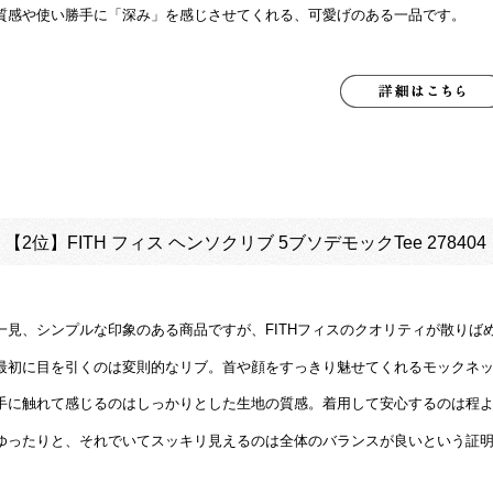
質感や使い勝手に「深み」を感じさせてくれる、可愛げのある一品です。
【2位】
FITH フィス ヘンソクリブ 5ブソデモックTee 278404
一見、シンプルな印象のある商品ですが、FITHフィスのクオリティが散りば
最初に目を引くのは変則的なリブ。首や顔をすっきり魅せてくれるモックネ
手に触れて感じるのはしっかりとした生地の質感。着用して安心するのは程
ゆったりと、それでいてスッキリ見えるのは全体のバランスが良いという証