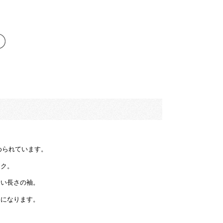
められています。
ック。
よい長さの袖。
明になります。