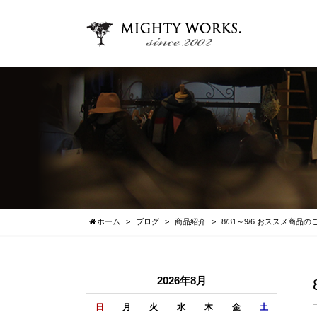
ホーム
ブログ
商品紹介
8/31～9/6 おススメ商品の
2026年8月
日
月
火
水
木
金
土