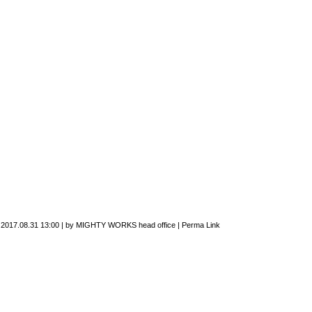
n
2017.08.31 13:00
|
by
MIGHTY WORKS head office
|
Perma Link