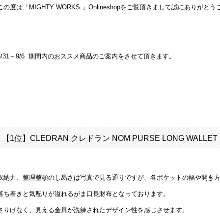
この度は「MIGHTY WORKS.」Onlineshopをご覧頂きまして誠にありがと
8/31～9/6 期間内のおススメ商品のご案内をさせて頂きます。
【1位】
CLEDRAN クレドラン NOM PURSE LONG WALL
収納力、整理整頓のし易さは写真で見る通りですが、各ポケットの幅や開き
落ち着きと気配りが溢れるがま口長財布となっております。
さりげなく、見える金具が洗練されたデザイン性を感じさせます。