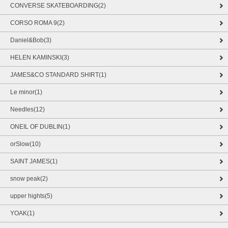
CONVERSE SKATEBOARDING(2)
CORSO ROMA 9(2)
Daniel&Bob(3)
HELEN KAMINSKI(3)
JAMES&CO STANDARD SHIRT(1)
Le minor(1)
Needles(12)
ONEIL OF DUBLIN(1)
orSlow(10)
SAINT JAMES(1)
snow peak(2)
upper hights(5)
YOAK(1)