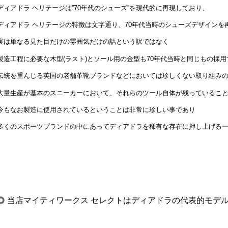
ディアドラ ヘリテージは”70年代のシューズ”を現代的に再現しており、
ディアドラ ヘリテージの特徴は文字通り、70年代当時のシューズデザインを
実は単なる見た目だけの雰囲気だけの話という訳ではなく
製造工程に必要な木型(ラスト)とソール用の金型も70年代当時と同じもの採
伝統を重んじる英国の老舗革靴ブランドなどにおいては珍しくない取り組み
大量生産が基本のスニーカーにおいて、それらのツール自体が残っているこ
今もなお製造に使用されているということは非常に珍しい事であり
多くのスポーツブランドの中にあってディアドラを稀有な存在に押し上げる
当店マイティワークス セレクトはディアドラの代表的モデル「