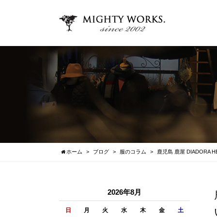
ホーム
ブログ
服のコラム
鹿児島 鹿屋 DIADORA
2026年8月
日
月
火
水
木
金
土