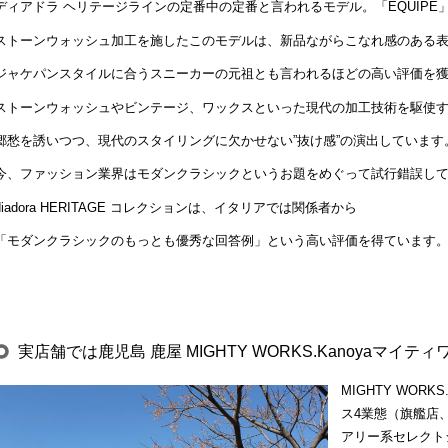
ディアドラ ヘリテージラインの定番中の定番と言われるモデル。「EQUIP
ストーンウォッシュ加工を施したこのモデルは、新品ながらこなれ感のある
ジャケパンスタイルに合うスニーカーの元祖とも言われるほどの高い評価を
ストーンウォッシュやビンテージ、ワックスといった現代の加工技術を駆使
郷愁を誘いつつ、現代のスタイリングに欠かせない”抜け感”の演出しています
今、ファッション業界はモダンクラシックというお題をめぐって試行錯誤し
diadora HERITAGE コレクションは、イタリアでは関係者から
「モダンクラシックのもっとも優秀な回答例」という高い評価を得ています
実店舗では鹿児島 鹿屋 MIGHTY WORKS.Kanoyaマ
MIGHTY WOR
ス4業態（旗艦店
アリー系セレクト