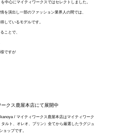
E」を中心にマイティワークスではセレクトしました。
表情を演出し一部のファッション業界人の間では、
獲得しているモデルです。
することで、
。
て様ですが
。
イティワークス鹿屋本店にて展開中
KS.kanoya / マイティワークス鹿屋本店はマイティワーク
、タルト、オレオ、プリン）全てから厳選したラグジュ
ショップです。