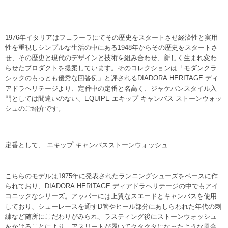
1976年イタリアはフェラーラにてその歴史をスタートさせ経済性と実用
性を重視しシンプルな生活の中にある1948年からその歴史をスタートさ
せ、その歴史と現代のデザインと技術を組み合わせ、新しく生まれ変わ
らせたプロダクトを提案しています。そのコレクションは「モダンクラ
シックのもっとも優秀な回答例」と評されるDIADORA HERITAGE ディ
アドラヘリテージより、定番中の定番と名高く、ジャケパンスタイル入
門としては間違いのない、EQUIPE エキップ キャンバス ストーンウォッ
シュのご紹介です。
定番として、 エキップ キャンバスストーンウォッシュ
こちらのモデルは1975年に発表されたランニングシューズをベースに作
られており、DIADORA HERITAGE ディアドラヘリテージの中でもアイ
コニックなシリーズ。アッパーには上質なスエードとキャンバスを使用
しており、シューレースを通すD管やヒール部分にあしらわれた年代の刺
繍など随所にこだわりがみられ、ラスティング後にストーンウォッシュ
をかけることにより、アスリートが履いてクタクタになったような風合