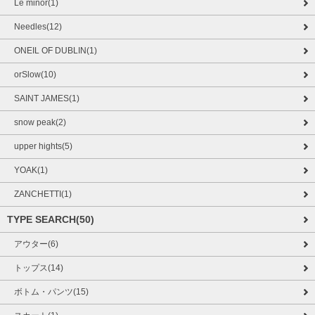
Le minor(1)
Needles(12)
ONEIL OF DUBLIN(1)
orSlow(10)
SAINT JAMES(1)
snow peak(2)
upper hights(5)
YOAK(1)
ZANCHETTI(1)
TYPE SEARCH(50)
アウター(6)
トップス(14)
ボトム・パンツ(15)