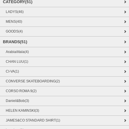
CATEGORY(51)
LADYS(46)
MENS(40)
GOODS(4)
BRANDS(51)
Arabia/iitala(4)
CHAN LUU(1)
CI-VA(1)
CONVERSE SKATEBOARDING(2)
CORSO ROMA 9(2)
Daniel&Bob(3)
HELEN KAMINSKI(3)
JAMES&CO STANDARD SHIRT(1)