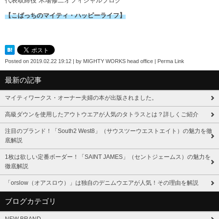
代表取締役 木場修二オフィシャルブログ
【こばっちのマイティ・ハッピーライフ】
Posted on
2019.02.22 19:12
|
by
MIGHTY WORKS head office
|
Perma Link
最新の記事
マイティワークス・オーナー夫婦の本が出版されました。
高級ダウンを使用したアウトウエアが人気のタトラスとは？詳しくご紹介
注目のブランド！「South2 West8」（サウスツーウエストエイト）の魅力を徹
底解説
1枚は欲しい定番ボーダー！「SAINT JAMES」（セントジェームス）の魅力を
徹底解説
「orslow（オアスロウ）」は独自のデニムウエアが人気！その理由を解説
ブログカテゴリ
NEW BRAND