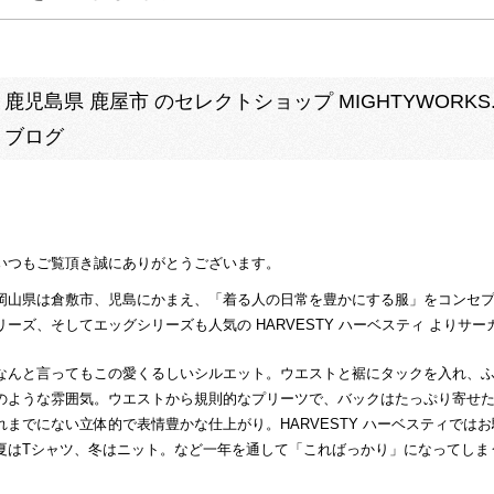
鹿児島県 鹿屋市 のセレクトショップ MIGHTYWORKS.
ブログ
いつもご覧頂き誠にありがとうございます。
岡山県は倉敷市、児島にかまえ、「着る人の日常を豊かにする服」をコンセ
リーズ、そしてエッグシリーズも人気の HARVESTY ハーベスティ よりサ
なんと言ってもこの愛くるしいシルエット。ウエストと裾にタックを入れ、
のような雰囲気。ウエストから規則的なプリーツで、バックはたっぷり寄せ
れまでにない立体的で表情豊かな仕上がり。HARVESTY ハーベスティで
夏はTシャツ、冬はニット。など一年を通して「こればっかり」になってしま