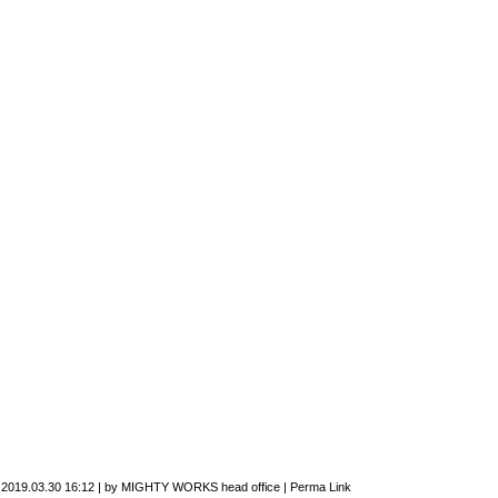
n
2019.03.30 16:12
|
by
MIGHTY WORKS head office
|
Perma Link