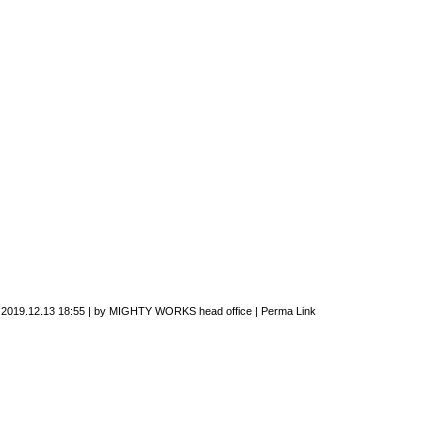
n
2019.12.13 18:55
|
by
MIGHTY WORKS head office
|
Perma Link