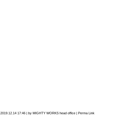
n
2019.12.14 17:46
|
by
MIGHTY WORKS head office
|
Perma Link