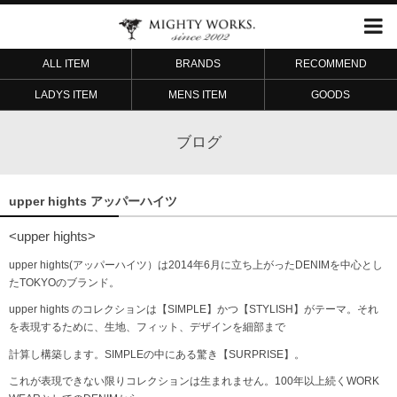
ALL ITEM
BRANDS
RECOMMEND
LADYS ITEM
MENS ITEM
GOODS
ブログ
upper hights アッパーハイツ
<upper hights>
upper hights(アッパーハイツ）は2014年6月に立ち上がったDENIMを中心とし
たTOKYOのブランド。
upper hights のコレクションは【SIMPLE】かつ【STYLISH】がテーマ。それ
を表現するために、生地、フィット、
デザインを細部まで
計算し構築します。SIMPLEの中にある驚き【SURPRISE】。
これが表現できない限りコレクションは生まれません。100年以上続くWORK