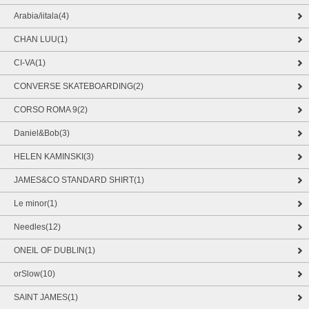
Arabia/iitala(4)
CHAN LUU(1)
CI-VA(1)
CONVERSE SKATEBOARDING(2)
CORSO ROMA 9(2)
Daniel&Bob(3)
HELEN KAMINSKI(3)
JAMES&CO STANDARD SHIRT(1)
Le minor(1)
Needles(12)
ONEIL OF DUBLIN(1)
orSlow(10)
SAINT JAMES(1)