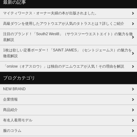
最新の記事
マイティワークス・オーナー夫婦の本が出版されました。
高級ダウンを使用したアウトウエアが人気のタトラスとは？詳しくご紹介
注目のブランド！「South2 West8」（サウスツーウエストエイト）の魅力を徹
底解説
1枚は欲しい定番ボーダー！「SAINT JAMES」（セントジェームス）の魅力を
徹底解説
「orslow（オアスロウ）」は独自のデニムウエアが人気！その理由を解説
ブログカテゴリ
NEW BRAND
企業情報
商品紹介
有名人着用モデル
服のコラム