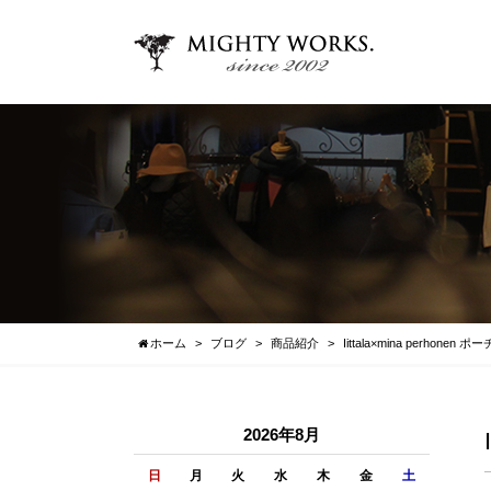
ホーム
ブログ
商品紹介
Iittala×mina perh
2026年8月
日
月
火
水
木
金
土