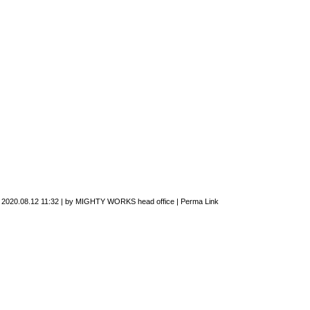
n
2020.08.12 11:32
|
by
MIGHTY WORKS head office
|
Perma Link