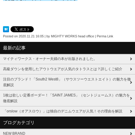
Posted on
2020.11.21 16:05
|
by
MIGHTY WORKS head office
|
Perma Link
最新の記事
マイティワークス・オーナー夫婦の本が出版されました。
高級ダウンを使用したアウトウエアが人気のタトラスとは？詳しくご紹介
注目のブランド！「South2 West8」（サウスツーウエストエイト）の魅力を徹
底解説
1枚は欲しい定番ボーダー！「SAINT JAMES」（セントジェームス）の魅力を
徹底解説
「orslow（オアスロウ）」は独自のデニムウエアが人気！その理由を解説
ブログカテゴリ
NEW BRAND