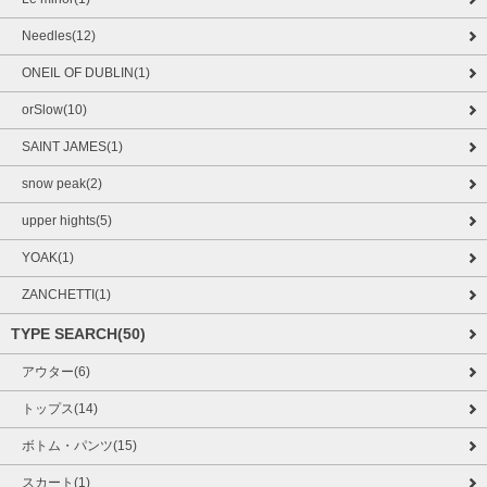
Needles(12)
ONEIL OF DUBLIN(1)
orSlow(10)
SAINT JAMES(1)
snow peak(2)
upper hights(5)
YOAK(1)
ZANCHETTI(1)
TYPE SEARCH(50)
アウター(6)
トップス(14)
ボトム・パンツ(15)
スカート(1)