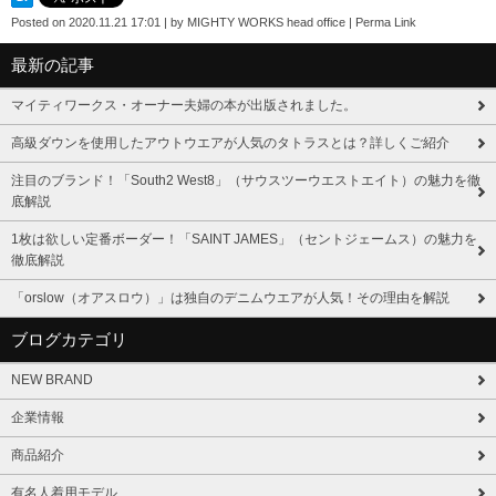
Posted on
2020.11.21 17:01
|
by
MIGHTY WORKS head office
|
Perma Link
最新の記事
マイティワークス・オーナー夫婦の本が出版されました。
高級ダウンを使用したアウトウエアが人気のタトラスとは？詳しくご紹介
注目のブランド！「South2 West8」（サウスツーウエストエイト）の魅力を徹
底解説
1枚は欲しい定番ボーダー！「SAINT JAMES」（セントジェームス）の魅力を
徹底解説
「orslow（オアスロウ）」は独自のデニムウエアが人気！その理由を解説
ブログカテゴリ
NEW BRAND
企業情報
商品紹介
有名人着用モデル