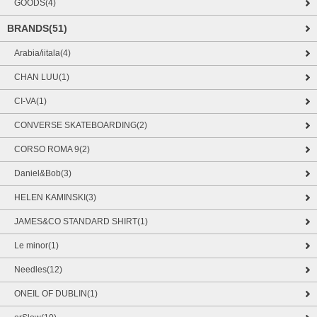
GOODS(4)
BRANDS(51)
Arabia/iitala(4)
CHAN LUU(1)
CI-VA(1)
CONVERSE SKATEBOARDING(2)
CORSO ROMA 9(2)
Daniel&Bob(3)
HELEN KAMINSKI(3)
JAMES&CO STANDARD SHIRT(1)
Le minor(1)
Needles(12)
ONEIL OF DUBLIN(1)