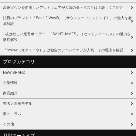
高級ダウンを使用したアウトウエアが人気のタトラスとは？詳しくご紹介
注目のブランド！「South2 West8」（サウスツーウエストエイト）の魅力を徹
底解説
1枚は欲しい定番ボーダー！「SAINT JAMES」（セントジェームス）の魅力を
徹底解説
「orslow（オアスロウ）」は独自のデニムウエアが人気！その理由を解説
ブログカテゴリ
NEW BRAND
企業情報
商品紹介
有名人着用モデル
服のコラム
その他
月別アーカイブ