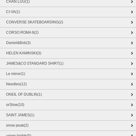
CHAN LUU(1)
CI-VA(1)
CONVERSE SKATEBOARDING(2)
CORSO ROMA 9(2)
Daniel&Bob(3)
HELEN KAMINSKI(3)
JAMES&CO STANDARD SHIRT(1)
Le minor(1)
Needles(12)
ONEIL OF DUBLIN(1)
orSlow(10)
SAINT JAMES(1)
snow peak(2)
upper hights(5)