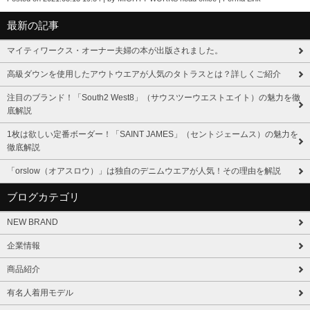
最新の記事
マイティワークス・オーナー夫婦の本が出版されました。
高級ダウンを使用したアウトウエアが人気のタトラスとは？詳しくご紹介
注目のブランド！「South2 West8」（サウスツーウエストエイト）の魅力を徹
底解説
1枚は欲しい定番ボーダー！「SAINT JAMES」（セントジェームス）の魅力を
徹底解説
「orslow（オアスロウ）」は独自のデニムウエアが人気！その理由を解説
ブログカテゴリ
NEW BRAND
企業情報
商品紹介
有名人着用モデル