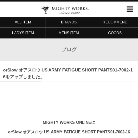
ALL ITEM
BRANDS
RECOMMEND
LADYS ITEM
MENS ITEM
GOODS
ブログ
orSlow オアスロウ US ARMY FATIGUE SHORT PANTS01-7002-1
6をアップしました。
MIGHTY WORKS ONLINEに
orSlow オアスロウ US ARMY FATIGUE SHORT PANTS01-7002-16