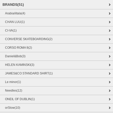
BRANDS(51)
Arabia/iitala(4)
CHAN LUU(1)
CI-VA(1)
CONVERSE SKATEBOARDING(2)
CORSO ROMA 9(2)
Daniel&Bob(3)
HELEN KAMINSKI(3)
JAMES&CO STANDARD SHIRT(1)
Le minor(1)
Needles(12)
ONEIL OF DUBLIN(1)
orSlow(10)