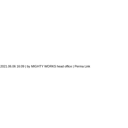
n
2021.06.06 16:09
|
by
MIGHTY WORKS head office
|
Perma Link