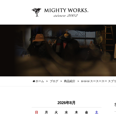
ホーム
ブログ
商品紹介
si-si-si スースースー 
2026年8月
日
月
火
水
木
金
土